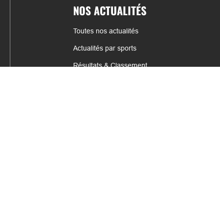
NOS ACTUALITÉS
Toutes nos actualités
Actualités par sports
Résultats & Classement
CONTACT
fabrice.connord@clermont-sports.fr
06 41 47 77 78
17 Avenue de Russie, 63140 Châtel-Guyon
Mentions légales – C.G.U
C.G.V.
Espace annonceur
Gestion des cookies