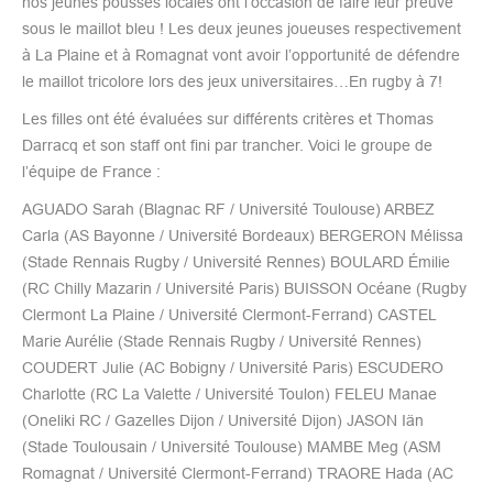
nos jeunes pousses locales ont l’occasion de faire leur preuve
sous le maillot bleu ! Les deux jeunes joueuses respectivement
à La Plaine et à Romagnat vont avoir l’opportunité de défendre
le maillot tricolore lors des jeux universitaires…En rugby à 7!
Les filles ont été évaluées sur différents critères et Thomas
Darracq et son staff ont fini par trancher. Voici le groupe de
l’équipe de France :
AGUADO Sarah (Blagnac RF / Université Toulouse) ARBEZ
Carla (AS Bayonne / Université Bordeaux) BERGERON Mélissa
(Stade Rennais Rugby / Université Rennes) BOULARD Émilie
(RC Chilly Mazarin / Université Paris) BUISSON Océane (Rugby
Clermont La Plaine / Université Clermont-Ferrand) CASTEL
Marie Aurélie (Stade Rennais Rugby / Université Rennes)
COUDERT Julie (AC Bobigny / Université Paris) ESCUDERO
Charlotte (RC La Valette / Université Toulon) FELEU Manae
(Oneliki RC / Gazelles Dijon / Université Dijon) JASON Iän
(Stade Toulousain / Université Toulouse) MAMBE Meg (ASM
Romagnat / Université Clermont-Ferrand) TRAORE Hada (AC