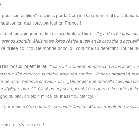
‘’
‘’pass’compétition‘’ labélisés par le Comité Départemental de Natation 
natation en eau libre, partout en France !
e, dont les vainqueurs de la précédente édition. ‘’
Il y a de très bons co
e grands sportifs. Mais notre force réside aussi en la capacité d’accuei
e taillée pour tout le monde donc, du confirmé au débutant. Tout le 
es locaux jouent le jeu. ‘’
Ils sont vraiment nombreux à nous aider, c
ssants. On remercie la mairie pour son soutien. Ils nous mettent à disp
rnée et un repas le samedi soir ! ‘’_Un projet une nouvelle fois bien fic
idyllique non ? ‘’_C’est un espace qui est très nature à la sortie de la
ne du site, en plein milieu du massif du Sancy!
ent agréable d’être entourés par cette Dent du Marais (montagne locale) 
 ceux qui s’y trouvent !