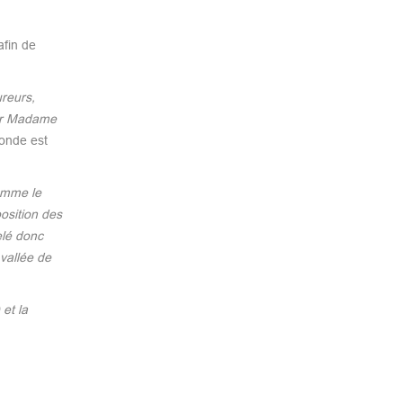
afin de
ureurs,
llir Madame
monde est
omme le
osition des
elé donc
 vallée de
et la