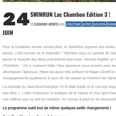
24
SWIMRUN Lac Chambon Edition 3 !
DE
CLERMONT-SPORTS
DANS
ATHLÉTISME
AUTRES
NATATION
RUNNI
JUIN
Pour la troisième année consécutive, le SwimRun reprend ses droits au
année, c’est l’année de la maturité ! ‘’ Rendez-vous ce samedi 29 Jui
Après la réussite des deux précédents exercices, Vincent Argillier et s
Chambon. ‘’
On a vraiment hâte ! Nos sponsors nous suivent avec tou
développer l’épreuve. Head est aussi très présent et Nage Libre® la
d’engagements supérieurs à ceux de l’an passé au
moment de l’épreu
La réussite du SwimRunChambon 2018 était totale et le concept insp
eau libre ». L’idée d’associer la pratique de la nature et d’un spor
ces critères que ce soit en natation, en course à pied ou en assoc
Le programme subit tout de même quelques petits changements !