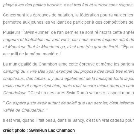
plage avec des petites boucles, c’est très fun et surtout sans risques ! 
Concernant les épreuves de natation, la fédération pourra valider les 
permettre aux jeunes les validant de participer à des compétitions de 
Plusieurs ‘’ SwimRunner‘’ de l’an dernier se sont réinscrits cette anné
nageurs et triathlètes qui vont venir, car nous avons toujours attiré d
et Monsieur Tout-le-Monde et ça, c’est une très grande fierté. ‘’
Épreuv
accueilli de la même manière !
La municipalité du Chambon aime cette épreuve et même les partenair
camping du « Pré Bas »par exemple qui propose des tarifs très intére
chapiteaux, des tables. Il y aura également de la musique toute la jou
mais courir et nager c’est bien, mais c’est encore mieux dans un cadre 
Chaudefour. ‘’
C’est un des rares SwimRun à valoriser l’aspect montag
‘’
On espère juste avoir autant de soleil que l’an dernier, c’est tellem
vallée de Chaudefour. ‘’
Il est vrai, quand il fait beau, dans le Sancy, c’est un vrai cadeau pour
crédit photo : SwimRun Lac Chambon