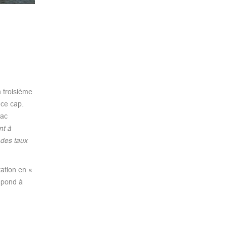
a troisième
 ce cap.
Lac
nt à
 des taux
ation en «
épond à