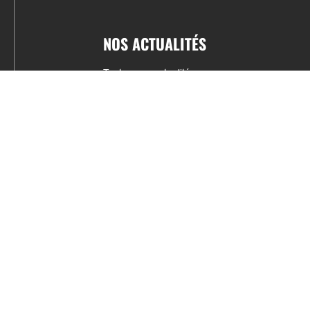
NOS ACTUALITÉS
Toutes nos actualités
Actualités par sports
Résultats & Classement
CONTACT
fabrice.connord@clermont-sports.fr
06 41 47 77 78
17 Avenue de Russie, 63140 Châtel-Guyon
Mentions légales – C.G.U
C.G.V.