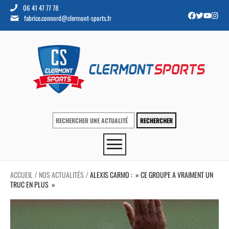
06 41 47 77 78
fabrice.connord@clermont-sports.fr
ACCUEIL
NOS ACTUALITÉS
ALEXIS CARMO : » CE GROUPE A VRAIMENT UN
/
/
TRUC EN PLUS »