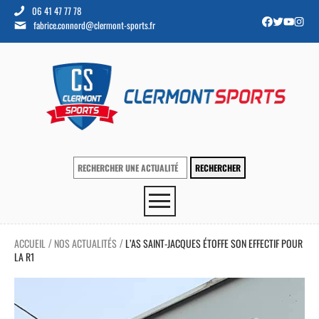
06 41 47 77 78
fabrice.connord@clermont-sports.fr
ACCUEIL
NOS ACTUALITÉS
L’AS SAINT-JACQUES ÉTOFFE SON EFFECTIF POUR
/
/
LA R1