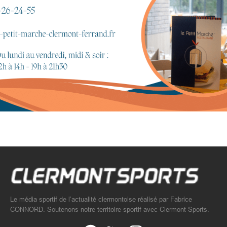
Le média sportif de l’actualité clermontoise réalisé par Fabrice
CONNORD. Soutenons notre territoire sportif avec Clermont Sports.