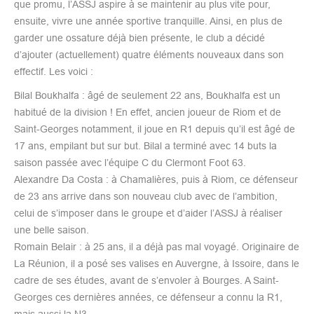
que promu, l’ASSJ aspire à se maintenir au plus vite pour,
ensuite, vivre une année sportive tranquille. Ainsi, en plus de
garder une ossature déjà bien présente, le club a décidé
d’ajouter (actuellement) quatre éléments nouveaux dans son
effectif. Les voici :
Bilal Boukhalfa : âgé de seulement 22 ans, Boukhalfa est un
habitué de la division ! En effet, ancien joueur de Riom et de
Saint-Georges notamment, il joue en R1 depuis qu’il est âgé de
17 ans, empilant but sur but. Bilal a terminé avec 14 buts la
saison passée avec l’équipe C du Clermont Foot 63.
Alexandre Da Costa : à Chamalières, puis à Riom, ce défenseur
de 23 ans arrive dans son nouveau club avec de l’ambition,
celui de s’imposer dans le groupe et d’aider l’ASSJ à réaliser
une belle saison.
Romain Belair : à 25 ans, il a déjà pas mal voyagé. Originaire de
La Réunion, il a posé ses valises en Auvergne, à Issoire, dans le
cadre de ses études, avant de s’envoler à Bourges. A Saint-
Georges ces dernières années, ce défenseur a connu la R1,
mais aussi la N3.