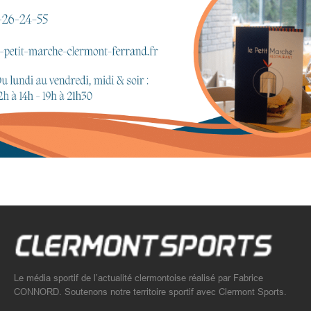
Le média sportif de l’actualité clermontoise réalisé par Fabrice
CONNORD. Soutenons notre territoire sportif avec Clermont Sports.