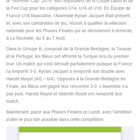
la "Summer Cup" 2019, soit l’équivalent de la Coupe Davis et de
la Fed Cup pour les catégories U14, U16 et U18. En Équipe de
France U18 Masculine, l’Asemiste Kyrian Jacquet était présent
et, avec ses camarades de jeu, réussit à qualifier la sélection
nationale pour les Phases Finales qui se dérouleront à domicile,
à La Rochelle, du 5 au 7 Août.
Dans le Groupe B, composé de la Grande-Bretagne, la Turquie
et le Portugal, les Bleus ont affronté la Turquie lors du premier
tour. Un match qui s’est déroulé parfaitement puisque la France
l’a emporté 3-0. Kyrian Jacquet a remporté son double avec
Harold Mayot (6/0 – 6/4). Opposés à la Grande-Bretagne en
Finale, les Bleus ont gagné leur rencontre 2-0. L’Asemiste n’a
pas joué, Harold Mayot et Valentin Royet ont remporté leur
match.
Maintenant, place aux Phases Finales ce Lundi, avec l’ambition
d’aller le plus loin possible dans cette compétition.