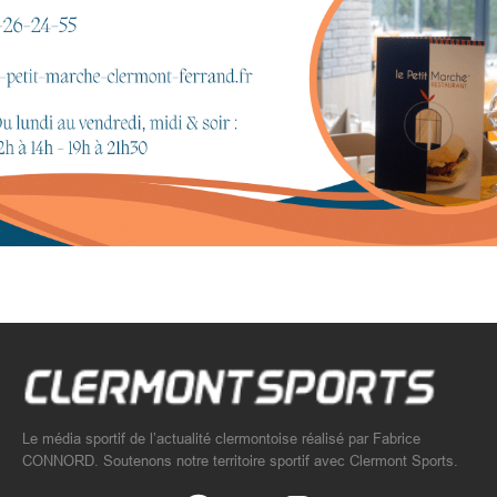
Le média sportif de l’actualité clermontoise réalisé par Fabrice
CONNORD. Soutenons notre territoire sportif avec Clermont Sports.