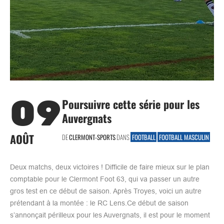
09
Poursuivre cette série pour les
Auvergnats
AOÛT
DE
CLERMONT-SPORTS
DANS
FOOTBALL
FOOTBALL MASCULIN
Deux matchs, deux victoires ! Difficile de faire mieux sur le plan
comptable pour le Clermont Foot 63, qui va passer un autre
gros test en ce début de saison. Après Troyes, voici un autre
prétendant à la montée : le RC Lens.Ce début de saison
s’annonçait périlleux pour les Auvergnats, il est pour le moment