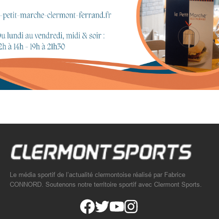
Le média sportif de l’actualité clermontoise réalisé par Fabrice
CONNORD. Soutenons notre territoire sportif avec Clermont Sports.