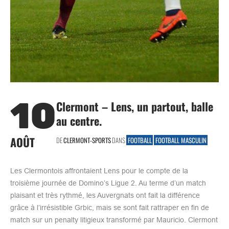
10
Clermont – Lens, un partout, balle
au centre.
AOÛT
DE
CLERMONT-SPORTS
DANS
FOOTBALL
FOOTBALL MASCULIN
Les Clermontois affrontaient Lens pour le compte de la
troisième journée de Domino’s Ligue 2. Au terme d’un match
plaisant et très rythmé, les Auvergnats ont fait la différence
grâce à l’irrésistible Grbic, mais se sont fait rattraper en fin de
match sur un penalty litigieux transformé par Mauricio. Clermont