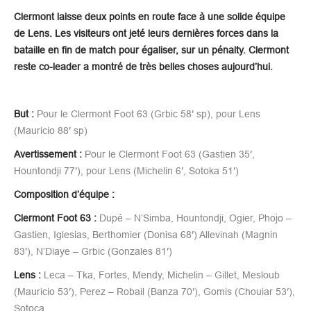
Clermont laisse deux points en route face à une solide équipe
de Lens. Les visiteurs ont jeté leurs dernières forces dans la
bataille en fin de match pour égaliser, sur un pénalty. Clermont
reste co-leader a montré de très belles choses aujourd’hui.
But :
Pour le Clermont Foot 63 (Grbic 58′ sp), pour Lens
(Mauricio 88′ sp)
Avertissement :
Pour le Clermont Foot 63 (Gastien 35′,
Hountondji 77′), pour Lens (Michelin 6′, Sotoka 51′)
Composition d’équipe :
Clermont Foot 63 :
Dupé – N’Simba, Hountondji, Ogier, Phojo –
Gastien, Iglesias, Berthomier (Donisa 68′) Allevinah (Magnin
83′), N’Diaye – Grbic (Gonzales 81′)
Lens :
Leca – Tka, Fortes, Mendy, Michelin – Gillet, Mesloub
(Mauricio 53′), Perez – Robail (Banza 70′), Gomis (Chouiar 53′),
Sotoca