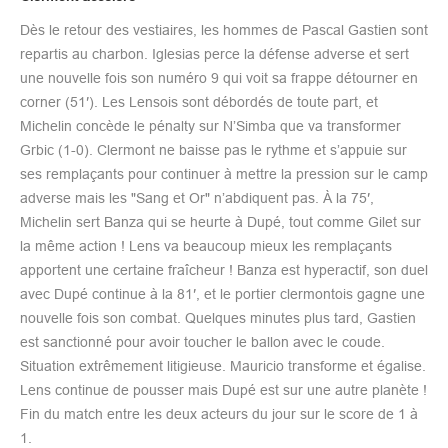
Dès le retour des vestiaires, les hommes de Pascal Gastien sont
repartis au charbon. Iglesias perce la défense adverse et sert
une nouvelle fois son numéro 9 qui voit sa frappe détourner en
corner (51′). Les Lensois sont débordés de toute part, et
Michelin concède le pénalty sur N’Simba que va transformer
Grbic (1-0). Clermont ne baisse pas le rythme et s’appuie sur
ses remplaçants pour continuer à mettre la pression sur le camp
adverse mais les "Sang et Or" n’abdiquent pas. À la 75′,
Michelin sert Banza qui se heurte à Dupé, tout comme Gilet sur
la même action ! Lens va beaucoup mieux les remplaçants
apportent une certaine fraîcheur ! Banza est hyperactif, son duel
avec Dupé continue à la 81′, et le portier clermontois gagne une
nouvelle fois son combat. Quelques minutes plus tard, Gastien
est sanctionné pour avoir toucher le ballon avec le coude.
Situation extrêmement litigieuse. Mauricio transforme et égalise.
Lens continue de pousser mais Dupé est sur une autre planète !
Fin du match entre les deux acteurs du jour sur le score de 1 à
1.