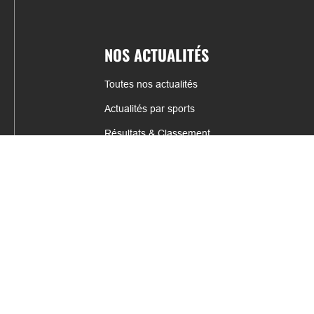
NOS ACTUALITÉS
Toutes nos actualités
Actualités par sports
Résultats & Classement
CONTACT
fabrice.connord@clermont-sports.fr
06 41 47 77 78
17 Avenue de Russie, 63140 Châtel-Guyon
Mentions légales – C.G.U
C.G.V.