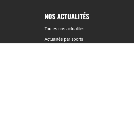
NOS ACTUALITÉS
Toutes nos actualités
Actualités par sports
Résultats & Classement
CONTACT
fabrice.connord@clermont-sports.fr
06 41 47 77 78
17 Avenue de Russie, 63140 Châtel-Guyon
Mentions légales – C.G.U
C.G.V.