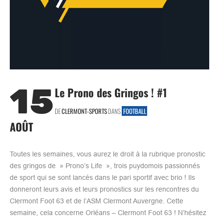
15
Le Prono des Gringos ! #1
DE
CLERMONT-SPORTS
DANS
FOOTBALL
AOÛT
Toutes les semaines, vous aurez le droit à la rubrique pronostic
des gringos de » Prono’s Life », trois puydomois passionnés
de sport qui se sont lancés dans le pari sportif avec brio ! Ils
donneront leurs avis et leurs pronostics sur les rencontres du
Clermont Foot 63 et de l’ASM Clermont Auvergne. Cette
semaine, cela concerne Orléans – Clermont Foot 63 ! N’hésitez