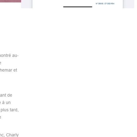
montré au-
e
chemar et
tant de
e à un
plus tard,
e
nc, Charly