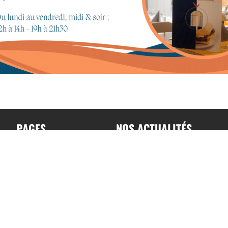
PAGES
NOS ACTUALITÉS
Accueil
Toutes nos actualités
A propos
Actualités par sports
Contact
Résultats & Classement
Podcast