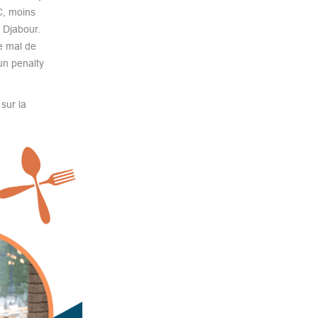
C, moins
 Djabour.
e mal de
un penalty
sur la