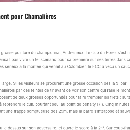
ement pour Chamalières
 grosse pointure du championnat, Andrezieux. Le club du Forez s’est 
nsait pas vivre un tel scénario pour sa première sur ses terres dans c
très sérieux à la montée qui venait au Colombier, le FCC a vécu un cau
 large. Si les visiteurs se procurent une grosse occasion dès la 3′ par
liérois par des feintes de tir avant de voir son centre qui rase le mon
posent de deux grosses opportunités pour faire trembler les filets : suit
 reprendre le cuir, pourtant seul au point de penalty (7′). Cinq minutes 
isant une frappe somptueuse des 25m, mais la barre s’interpose et sauv
u le dessus sur son adversaire, et ouvre le score à la 21′. Sur coup-fra