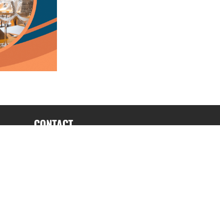
CONTACT
fabrice.connord@clermont-sports.fr
06 41 47 77 78
17 Avenue de Russie, 63140 Châtel-Guyon