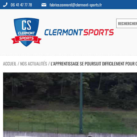
06 41 47 77 78
fabrice.connord@clermont-sports.fr
ACCUEIL
NOS ACTUALITÉS
L’APPRENTISSAGE SE POURSUIT DIFFICILEMENT POUR
/
/