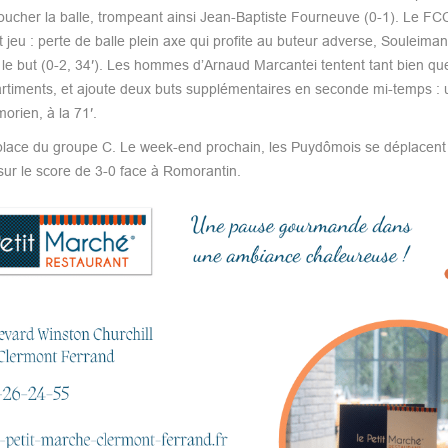
toucher la balle, trompeant ainsi Jean-Baptiste Fourneuve (0-1). Le FC
jeu : perte de balle plein axe qui profite au buteur adverse, Souleiman
e le but (0-2, 34′). Les hommes d’Arnaud Marcantei tentent tant bien qu
artiments, et ajoute deux buts supplémentaires en seconde mi-temps : 
morien, à la 71′.
e place du groupe C. Le week-end prochain, les Puydômois se déplacent 
sur le score de 3-0 face à Romorantin.