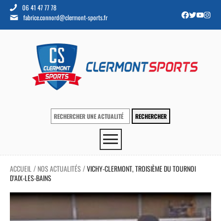
06 41 47 77 78
fabrice.connord@clermont-sports.fr
ACCUEIL
NOS ACTUALITÉS
VICHY-CLERMONT, TROISIÈME DU TOURNOI
/
/
D’AIX-LES-BAINS