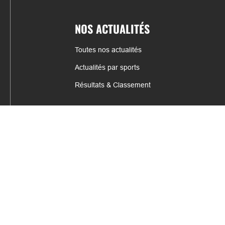
NOS ACTUALITÉS
Toutes nos actualités
Actualités par sports
Résultats & Classement
CONTACT
fabrice.connord@clermont-sports.fr
06 41 47 77 78
17 Avenue de Russie, 63140 Châtel-Guyon
Mentions légales – C.G.U
C.G.V.