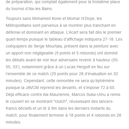
de préparation, qui comptait également pour la troisième place
du tournoi d’Aix-les Bains.
Toujours sans Mohamed Kone et Momar N’Doye, les
Métropolitains sont parvenus à se montrer plus tranchant en
défense et dominant en attaque. L’écart sera fait dès le premier
quart-temps puisque le tableau d’affichage indiquera 27-18. Les
coéquipiers de Serge Mourtala, présent dans la peinture avec
un apport non négligeable (9 points et 5 rebonds) ont dominé
les débats avant de voir leur adversaire revenir à hauteur (55-
55, 33′), notamment grâce à un Lucas Hergott en feu sur
l’ensemble de ce match (25 points pour 28 d’évaluation en 32
minutes). Cependant, cette remontée ne sera qu’éphémère
puisque la JAVCM reprend les devants, et s’impose 72 à 65.
Déjà efficace contre Aix-Maurienne, Marcos Suka-Umu a remis
le couvert en se montrant "clutch", réussissant des lancers-
francs décisifs et un tir à 9m dans les derniers instants du
match, pour finalement terminer à 18 points et 4 rebonds en 28
minutes.