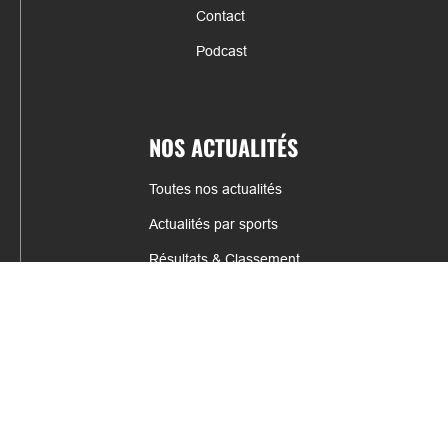
Contact
Podcast
NOS ACTUALITÉS
Toutes nos actualités
Actualités par sports
Résultats & Classement
CONTACT
fabrice.connord@clermont-sports.fr
06 41 47 77 78