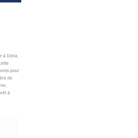
de à Doha,
cette
cords pour
rère de
rme,
prêt à