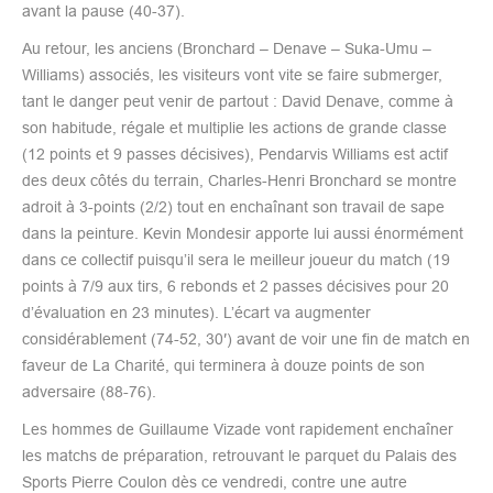
avant la pause (40-37).
Au retour, les anciens (Bronchard – Denave – Suka-Umu –
Williams) associés, les visiteurs vont vite se faire submerger,
tant le danger peut venir de partout : David Denave, comme à
son habitude, régale et multiplie les actions de grande classe
(12 points et 9 passes décisives), Pendarvis Williams est actif
des deux côtés du terrain, Charles-Henri Bronchard se montre
adroit à 3-points (2/2) tout en enchaînant son travail de sape
dans la peinture. Kevin Mondesir apporte lui aussi énormément
dans ce collectif puisqu’il sera le meilleur joueur du match (19
points à 7/9 aux tirs, 6 rebonds et 2 passes décisives pour 20
d’évaluation en 23 minutes). L’écart va augmenter
considérablement (74-52, 30′) avant de voir une fin de match en
faveur de La Charité, qui terminera à douze points de son
adversaire (88-76).
Les hommes de Guillaume Vizade vont rapidement enchaîner
les matchs de préparation, retrouvant le parquet du Palais des
Sports Pierre Coulon dès ce vendredi, contre une autre