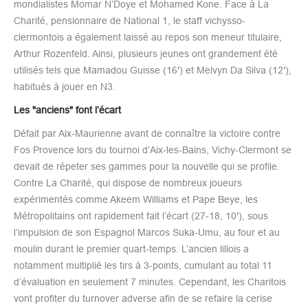
mondialistes Momar N’Doye et Mohamed Kone. Face à La
Charité, pensionnaire de National 1, le staff vichysso-
clermontois a également laissé au repos son meneur titulaire,
Arthur Rozenfeld. Ainsi, plusieurs jeunes ont grandement été
utilisés tels que Mamadou Guisse (16′) et Melvyn Da Silva (12′),
habitués à jouer en N3.
Les "anciens" font l’écart
Défait par Aix-Maurienne avant de connaître la victoire contre
Fos Provence lors du tournoi d’Aix-les-Bains, Vichy-Clermont se
devait de répeter ses gammes pour la nouvelle qui se profile.
Contre La Charité, qui dispose de nombreux joueurs
expérimentés comme Akeem Williams et Pape Beye, les
Métropolitains ont rapidement fait l’écart (27-18, 10′), sous
l’impulsion de son Espagnol Marcos Suka-Umu, au four et au
moulin durant le premier quart-temps. L’ancien lillois a
notamment multiplié les tirs à 3-points, cumulant au total 11
d’évaluation en seulement 7 minutes. Cependant, les Charitois
vont profiter du turnover adverse afin de se refaire la cerise