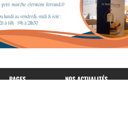
PAGES
NOS ACTUALITÉS
Accueil
Toutes nos actualités
A propos
Actualités par sports
Contact
Résultats & Classement
Podcast