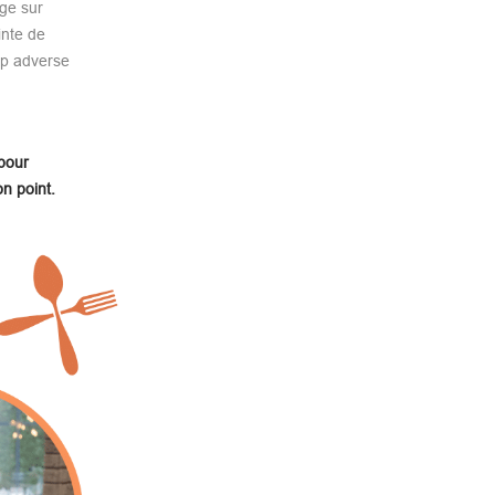
ge sur
inte de
mp adverse
 pour
n point.