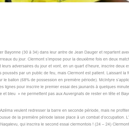
quer Bayonne (30 à 34) dans leur antre de Jean Dauger et repartent ave
urreaux du jour. Clermont s’impose pour la deuxième fois en deux match
eurs adversaires du jour et vont, en un quart d’heure, inscrire deux e
 poussés par un public de feu, mais Clermont est patient. Laissant la f
ur le ballon (68% de possession en première période). McIntyre s’appli
es lignes pour inscrire le premier essai des jaunards à quelques minut
 et bleu » ne permettent pas aux Auvergnats de rester en tête et Bay
Azéma veulent redresser la barre en seconde période, mais ne profiten
usue de la première période laisse place à un combat d’occupation. L’é
 Naqalevu, qui inscrira le second essai clermontois ! (24 – 24) Clermon