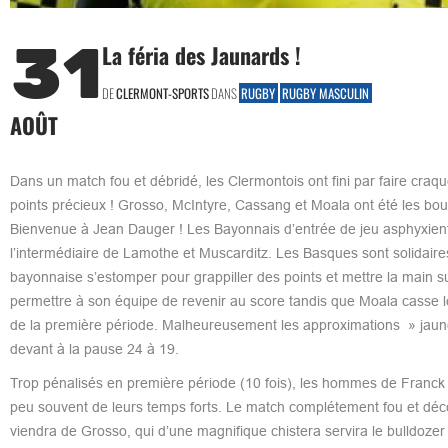
31
La féria des Jaunards !
DE
CLERMONT-SPORTS
DANS
RUGBY
RUGBY MASCULIN
AOÛT
Dans un match fou et débridé, les Clermontois ont fini par faire cra
points précieux ! Grosso, McIntyre, Cassang et Moala ont été les bo
Bienvenue à Jean Dauger ! Les Bayonnais d’entrée de jeu asphyxient l
l’intermédiaire de Lamothe et Muscarditz. Les Basques sont solidaires
bayonnaise s’estomper pour grappiller des points et mettre la main s
permettre à son équipe de revenir au score tandis que Moala casse l
de la première période. Malheureusement les approximations » jaune
devant à la pause 24 à 19.
Trop pénalisés en première période (10 fois), les hommes de Franck 
peu souvent de leurs temps forts. Le match complétement fou et déco
viendra de Grosso, qui d’une magnifique chistera servira le bulldozer