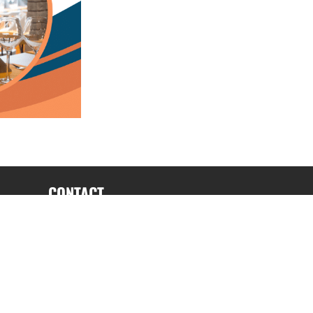
CONTACT
fabrice.connord@clermont-sports.fr
06 41 47 77 78
17 Avenue de Russie, 63140 Châtel-Guyon