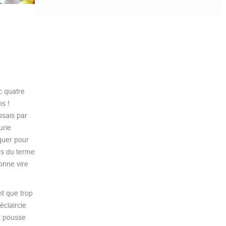
c quatre
s !
ssais par
urie
quer pour
es du terme
onne vire
t que trop
claircie
t pousse