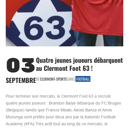
03
Quatre jeunes joueurs débarquent
au Clermont Foot 63 !
SEPTEMBRE
DE
CLERMONT-SPORTS
DANS
FOOTBALL
Pour terminer son mercato, le Clermont Foot 63 a recruté
quatre jeunes joueurs : Brandon Baiye débarque du FC Bruges
(Belgique) tandis que Francis Mbaki, Alexis Banza et Amisi
Mununga sont prétés pour deux ans par la Katumbi Football
Academy (KFA).Très actif tout au long de ce mercato, le