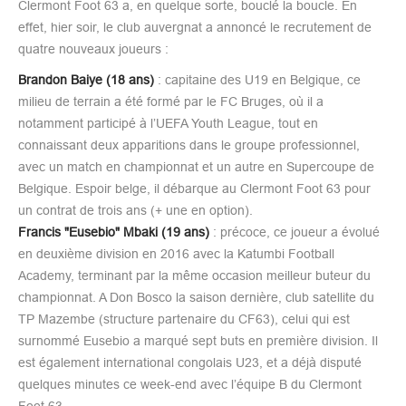
Clermont Foot 63 a, en quelque sorte, bouclé la boucle. En
effet, hier soir, le club auvergnat a annoncé le recrutement de
quatre nouveaux joueurs :
Brandon Baiye (18 ans)
: capitaine des U19 en Belgique, ce
milieu de terrain a été formé par le FC Bruges, où il a
notamment participé à l’UEFA Youth League, tout en
connaissant deux apparitions dans le groupe professionnel,
avec un match en championnat et un autre en Supercoupe de
Belgique. Espoir belge, il débarque au Clermont Foot 63 pour
un contrat de trois ans (+ une en option).
Francis "Eusebio" Mbaki (19 ans)
: précoce, ce joueur a évolué
en deuxième division en 2016 avec la Katumbi Football
Academy, terminant par la même occasion meilleur buteur du
championnat. A Don Bosco la saison dernière, club satellite du
TP Mazembe (structure partenaire du CF63), celui qui est
surnommé Eusebio a marqué sept buts en première division. Il
est également international congolais U23, et a déjà disputé
quelques minutes ce week-end avec l’équipe B du Clermont
Foot 63.