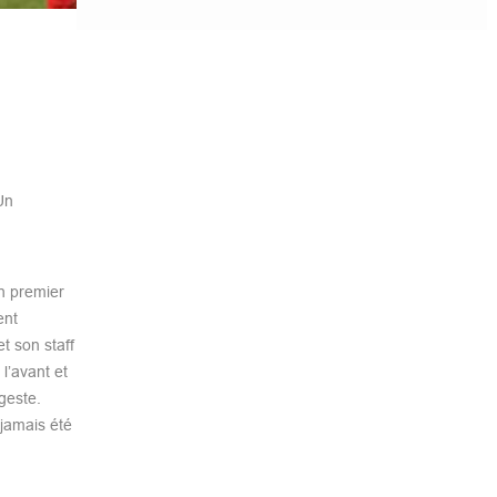
Un
n premier
ent
t son staff
l’avant et
geste.
 jamais été