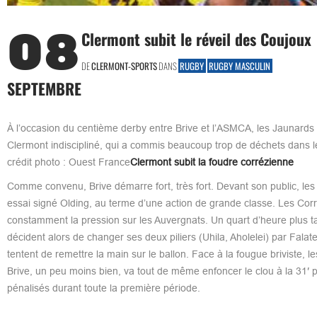
08
Clermont subit le réveil des Coujoux
DE
CLERMONT-SPORTS
DANS
RUGBY
RUGBY MASCULIN
SEPTEMBRE
À l’occasion du centième derby entre Brive et l’ASMCA, les Jaunards 
Clermont indiscipliné, qui a commis beaucoup trop de déchets dans le
crédit photo : Ouest France
Clermont subit la foudre corrézienne
Comme convenu, Brive démarre fort, très fort. Devant son public, les
essai signé Olding, au terme d’une action de grande classe. Les Corré
constamment la pression sur les Auvergnats. Un quart d’heure plus t
décident alors de changer ses deux piliers (Uhila, Aholelei) par Falate
tentent de remettre la main sur le ballon. Face à la fougue briviste,
Brive, un peu moins bien, va tout de même enfoncer le clou à la 31′ p
pénalisés durant toute la première période.