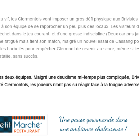
if, les Clermontois vont imposer un gros défi physique aux Brivistes q
 à son équipe de se rapprocher un peu plus des locaux. Les visiteurs 
chet dans le jeu courant, et d’une grosse indiscipline (Deux cartons j
e fatigué mais tient son match, malgré un nouvel essai de Cassang por
nt les barbelés pour empêcher Clermont de revenir au score, même si le
taille, sans succès.
 ses deux équipes. Malgré une deuxième mi-temps plus compliquée, Briv
té Clermontois, les joueurs n’ont pas su réagir face à la fougue adverse