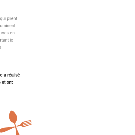
ui plient
dominent
aunes en
tant le
s
e a réalisé
 et ont