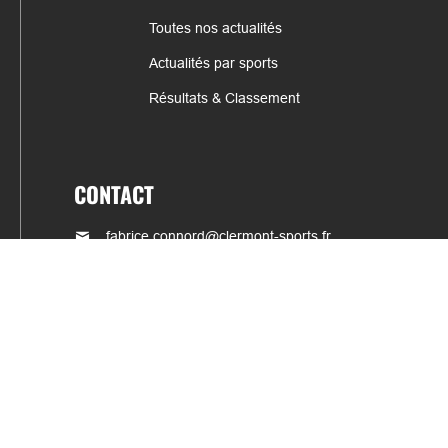
Toutes nos actualités
Actualités par sports
Résultats & Classement
CONTACT
fabrice.connord@clermont-sports.fr
06 41 47 77 78
17 Avenue de Russie, 63140 Châtel-Guyon
Mentions légales – C.G.U
C.G.V.
Espace annonceur
Gestion des cookies
Site internet réalisé par
COQPIT - Agence digitale