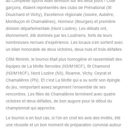
au Complexe Sportif Alain Bresson sur les deux jours ! Côté
garçons, étaient représentés des clubs de Prénational (St
Doulchard et Vichy), Excellence régionale (Issoire, Aubière,
Montluçon et Chamalières), Honneur (Bourges) et première
division départementale (Nord Lozère). Les débats ont,
étonnement, été dominés par les Lozériens, forts de leurs
nombreuses recrues d’expérience. Les locaux s’en sortent avec
un bilan honorable de deux victoires, deux nuls et trois défaites.
Côté féminin, le tournoi était plus homogène et rassemblait des
équipes de La Motte Servolex (N3/M18CF), St Chamond
(N3/M18CF), Nord Lozère (N3), Roanne, Vichy, Ceyrat et
Chamalières (PN). Et c’est La Motte qui a su sortir son épingle
du jeu, remportant assez largement l’ensemble de ses
rencontres. Les filles de Chamalières terminent avec quatre
victoires et deux défaites, de bon augure pour le début du
championnat qui approche.
Le tournoi a en tout cas, si l’on en croit les avis des invités, été
une réussite et un bon moment de préparation convivial autour