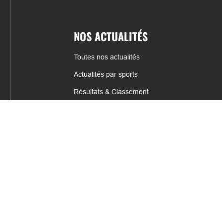
NOS ACTUALITÉS
Toutes nos actualités
Actualités par sports
Résultats & Classement
CONTACT
fabrice.connord@clermont-sports.fr
06 41 47 77 78
17 Avenue de Russie, 63140 Châtel-Guyon
Mentions légales – C.G.U
C.G.V.