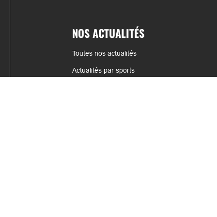
NOS ACTUALITÉS
Toutes nos actualités
Actualités par sports
Résultats & Classement
CONTACT
fabrice.connord@clermont-sports.fr
06 41 47 77 78
17 Avenue de Russie, 63140 Châtel-Guyon
Mentions légales – C.G.U
C.G.V.