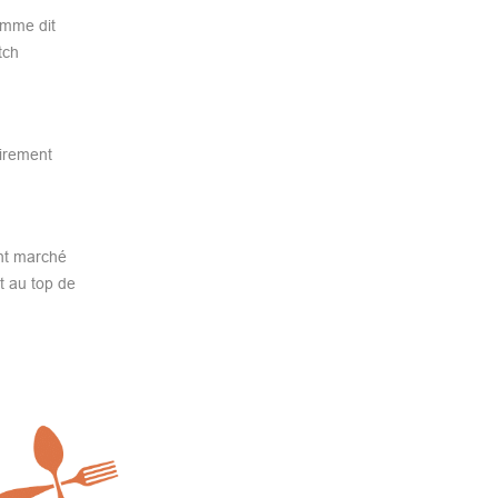
omme dit
tch
airement
ent marché
t au top de