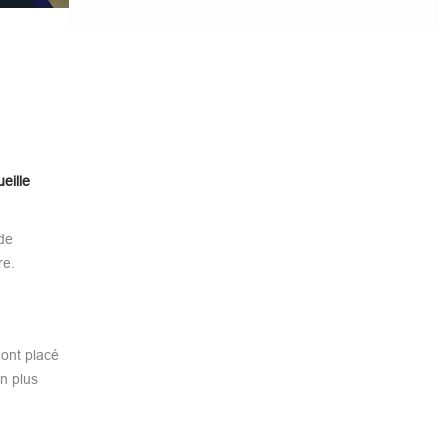
eille
 de
re.
 ont placé
n plus