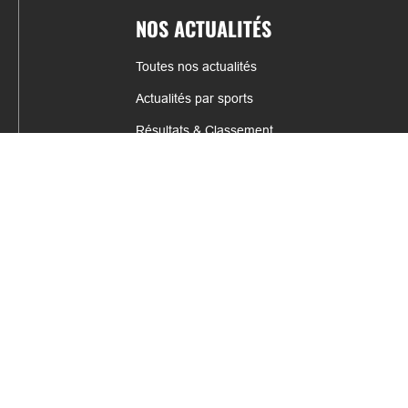
NOS ACTUALITÉS
Toutes nos actualités
Actualités par sports
Résultats & Classement
CONTACT
fabrice.connord@clermont-sports.fr
06 41 47 77 78
17 Avenue de Russie, 63140 Châtel-Guyon
Mentions légales – C.G.U
C.G.V.
Espace annonceur