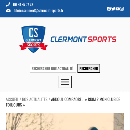
06 41 47 77 78
fabrice.connord@clermont-sports.fr
ACCUEIL
NOS ACTUALITÉS
ABDOUL COMPAORE : » RIOM ? MON CLUB DE
/
/
TOUJOURS »