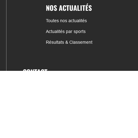
NOS ACTUALITÉS
Toutes nos actualités
Actualités par sports
Résultats & Classement
CONTACT
fabrice.connord@clermont-sports.fr
06 41 47 77 78
17 Avenue de Russie, 63140 Châtel-Guyon
Mentions légales – C.G.U
C.G.V.
Espace annonceur
Gestion des cookies