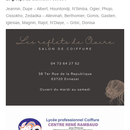
Jeannin, Dupe – Albert, Hountondji, N’Simba, Ogier, Phojo,
Cissokho, Zedadka – Allevinah, Berthomier, Gomis, Gastien,
Iglesias, Magnin, Rajot, N’Diaye, – Grbic, Donisa