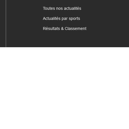
Toutes nos actualités
Actualités par sports
Résultats & Classement
CONTACT
fabrice.connord@clermont-sports.fr
06 41 47 77 78
17 Avenue de Russie, 63140 Châtel-Guyon
Mentions légales – C.G.U
C.G.V.
Espace annonceur
Gestion des cookies
Site internet réalisé par
COQPIT - Agence digitale