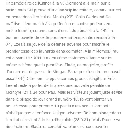
l’intermédiaire de Kuffner à la 5′. Clermont a la main sur le
ballon mais fait preuve d’une indiscipline criante, comme sur cet
en-avant dans l’en but de Moala (29′). Colin Slade and Co
maîtrisent leur match à la perfection et sont supérieurs en
mêlée fermée, comme sur cet essai de pénalité à la 14′. La
bonne nouvelle de cette première mi-temps interviendra à la
37′, Ezeala se joue de la défense adverse pour inscrire le
premier essai des jaunards dans ce match. A la mi-temps, Pau
est devant ! 17 à 11. La deuxième mi-temps attaque sur le
même schéma que la première. Slade, en magicien, profite
d’une erreur de passe de Morgan Parra pour inscrire un nouvel
essai (44′). Clermont s’appuie sur ses gros et réagit par Fritz
Lee et reste à porter de tir après une nouvelle pénalité de
McIntyre, 21 à 24 pour Pau. Mais les visiteurs jouent juste et vite
dans le sillage de leur grand numéro 10, ils vont planter un
nouvel essai pour prendre 10 points d’avance ! Clermont
n’abdique pas et enfonce la ligne adverse. Betham plonge dans
l’en-but et revient à trois petits points (28 à 31). Mais Pau ne va
rien lâcher et Slade, encore lui, va planter deux nouvelles