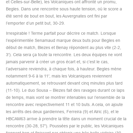
et Celles-sur-Belle), les Volcaniques ont affronté un promu,
Begles. Dans une rencontre sous haute tension, où le score a
été serré de bout en bout, les Auvergnates ont fini par
l’emporter d’un petit but, 30-29.
Irrespirable ! Terme parfait pour décrire ce match. Lorsque
l’expérimentée Senamaud marque deux buts pour Begles en
début de match, Blezes et Benay répondent au plus vite (2-2,
3′). Cela sera ça toute la rencontre. Les deux équipes ne vont
jamais parvenir à créer un gros écart et, si c’est le cas,
l’adversaire reviendra, à chaque fois, à hauteur. Begles mène
notamment 9-6 à la 11′, mais les Volcaniques reviennent
automatiquement, se retrouvant devant cinq minutes plus tard
(11-10). Le duo Sousa – Blezes fait des ravages durant ce laps
de temps, mais vont se montrer intenables sur l’ensemble de la
rencontre avec respectivement 11 et 10 buts. A cela, on ajoute
les arrêts des deux gardiennes, Ferreira (9) et Alric (6), et le
HBCAM63 arrive à prendre la tête dans un moment crucial de la
rencontre (30-28, 57′). Poussées par le public, les Volcaniques
tiennent bon et finissent par obtenir une très belle victoire (30-