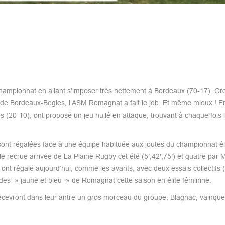
hampionnat en allant s’imposer très nettement à Bordeaux (70-17). Gr
é de Bordeaux-Begles, l’ASM Romagnat a fait le job. Et même mieux ! En 
20-10), ont proposé un jeu huilé en attaque, trouvant à chaque fois l
ont régalées face à une équipe habituée aux joutes du championnat él
lle recrue arrivée de La Plaine Rugby cet été (5′,42′,75′) et quatre par
 ont régalé aujourd’hui, comme les avants, avec deux essais collectifs (
 des » jaune et bleu » de Romagnat cette saison en élite féminine.
ecevront dans leur antre un gros morceau du groupe, Blagnac, vainque