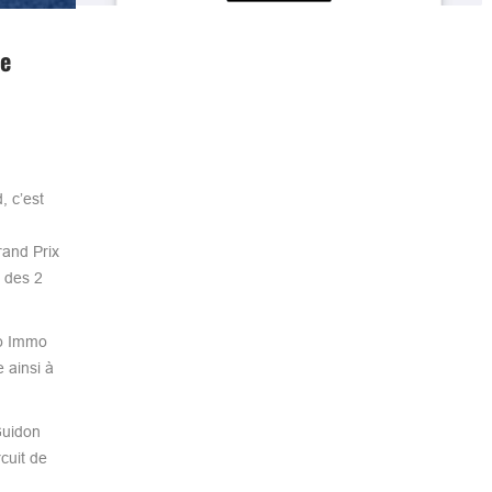
e
 c’est
rand Prix
 des 2
ro Immo
 ainsi à
Guidon
cuit de