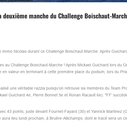
la deuxième manche du Challenge Boischaut-March
 Immo Nicolas durant ce Challenge Boischaut-Marche. Après Guichard,
es au Challenge Boischaut-Marche ! Après Mickael Guichard lors du G
 en valeur en terminant à cette première place du podium, lors du Prix
réalisé une véritable razzia puisqu’on retrouve six membres du Team P
ael Guichard 4e, Pierre Bonnet 5e et Ronan Racault 6e). "FF’ succède
vec 43 points, juste devant Fournet-Fayard (30) et Yannick Martinez (
ura lieu lundi prochain, à Bruère-Allichamps, dont le tracé sera un cir