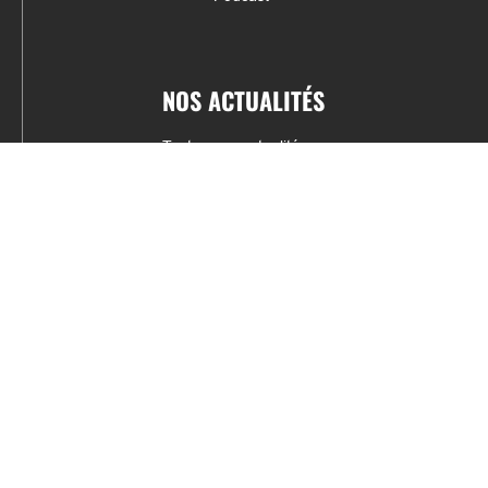
NOS ACTUALITÉS
Toutes nos actualités
Actualités par sports
Résultats & Classement
CONTACT
fabrice.connord@clermont-sports.fr
06 41 47 77 78
17 Avenue de Russie, 63140 Châtel-Guyon
Mentions légales – C.G.U