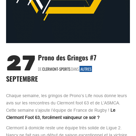
27
Prono des Gringos #7
DE
CLERMONT-SPORTS
DANS
AUTRES
SEPTEMBRE
Chaque semaine, les gringos de Prono’s Life nous donne leurs
avis sur les rencontres du Clermont foot 63 et de L’ASMCA.
Cette semaine s’ajoute l’équipe de France de Rugby !
Le
Clermont Foot 63, forcément vainqueur ce soir ?
Clermont à domicile reste une équipe très solide de Ligue 2.
Nancy ne fait pas un début de saison exceptionnel et la victoire