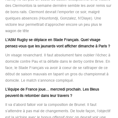
des Clermontois la semaine dernière semble les avoir remis sur
de bons rails. Clermont devrait l’emporter ce soir, malgré
quelques absences (Hountondji, Gonzalez, N’Diaye). Une
victoire leur permettrait d’approcher encore un peu plus le
wagon de tête
L’ASM Rugby se déplace en Stade Français. Quel visage
pensez-vous que les jaunards vont afficher dimanche à Paris ?
Un visage revanchard. Il faut absolument faire oublier l’échec à
domicile contre Pau et la défaite dans le derby contre Brive. En
face, le Stade Français va avoir à coeur de se rattraper de ce
début de saison mauvais en tapant un gros du championnat à
domicile. Le match s’annonce compliqué.
L’équipe de France joue… mercredi prochain. Les Bleus
peuvent-ils retomber dans leur travers ?
Il va d’abord falloir voir la composition de Brunel. Il faut
s’attendre à pas mal de changements. De toute façon, l’objectif
est la victoire avec le bonus offensif donc on devrait voir une