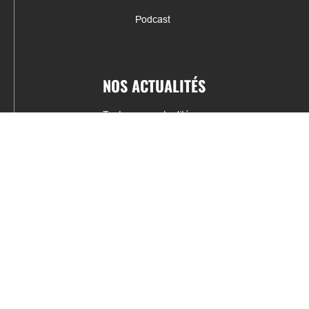
Podcast
NOS ACTUALITÉS
Toutes nos actualités
Actualités par sports
Résultats & Classement
CONTACT
fabrice.connord@clermont-sports.fr
06 41 47 77 78