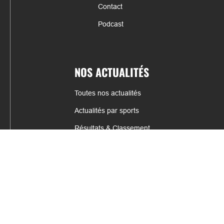
Contact
Podcast
NOS ACTUALITÉS
Toutes nos actualités
Actualités par sports
Résultats & Classement
CONTACT
fabrice.connord@clermont-sports.fr
06 41 47 77 78