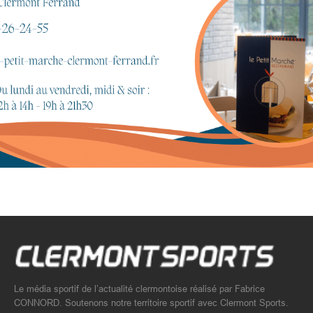
Le média sportif de l’actualité clermontoise réalisé par Fabrice
CONNORD. Soutenons notre territoire sportif avec Clermont Sports.