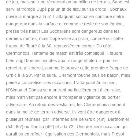
de jeu, mais sur une récupération au milieu de terrain, Sané est
servi et trompe Dupé par un tir de filou sur sa droite ! Sochaux
ouvre la marque à la 5′. L’attaquant sochalien continue d’être
dangereux dans la surface et comme le reste de son équipe,
presse très haut ! Les Sochaliens sont dangereux dans les
derniers mètres, mais Dupé veille au grain, comme sur cette
frappe de Touré à la 30, repoussée en corner. Du côté
Clermontois, l’entame de match est très compliqué, il faudra
bien vingt bonnes minutes aux » rouge et bleu » pour se
remettre à l’endroit, comme le prouve cette première frappe de
Grbic à la 20′. Par la suite, Clermont touche plus de ballon, mais
peine à concrétiser ses occasions. L’attaquant Autrichien,
N’Simba et Donisa se montrent particulièrement à leur aise,
mais n’arrivent pas encore à tromper la vigilance du portier
adversaire. Au retour des vestiaires, les Clermontois campent
dans la moitié de terrain adverse. Ils vont être dangereux à
plusieurs reprises, par l’intermédiaire de Grbic (48′), Berthomier
(54′, 65′) ou Donisa (49′) et à la 72′. Une dernière occasion qui
aurait pu entraîner l’égalisation des Clermontois, mais Prévot