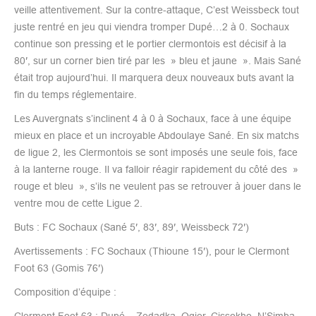
veille attentivement. Sur la contre-attaque, C’est Weissbeck tout
juste rentré en jeu qui viendra tromper Dupé…2 à 0. Sochaux
continue son pressing et le portier clermontois est décisif à la
80′, sur un corner bien tiré par les » bleu et jaune ». Mais Sané
était trop aujourd’hui. Il marquera deux nouveaux buts avant la
fin du temps réglementaire.
Les Auvergnats s’inclinent 4 à 0 à Sochaux, face à une équipe
mieux en place et un incroyable Abdoulaye Sané. En six matchs
de ligue 2, les Clermontois se sont imposés une seule fois, face
à la lanterne rouge. Il va falloir réagir rapidement du côté des »
rouge et bleu », s’ils ne veulent pas se retrouver à jouer dans le
ventre mou de cette Ligue 2.
Buts : FC Sochaux (Sané 5′, 83′, 89′, Weissbeck 72′)
Avertissements : FC Sochaux (Thioune 15′), pour le Clermont
Foot 63 (Gomis 76′)
Composition d’équipe :
Clermont Foot 63 : Dupé – Zedadka, Ogier, Cissokho, N’Simba