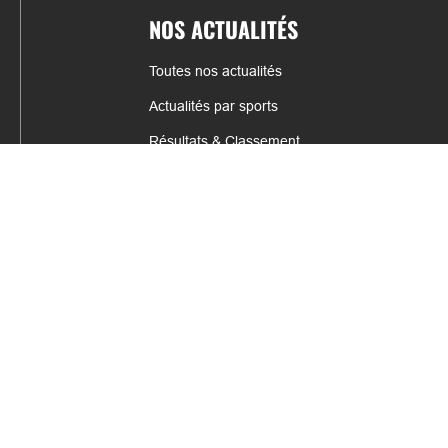
NOS ACTUALITÉS
Toutes nos actualités
Actualités par sports
Résultats & Classement
CONTACT
fabrice.connord@clermont-sports.fr
06 41 47 77 78
17 Avenue de Russie, 63140 Châtel-Guyon
Mentions légales – C.G.U
C.G.V.
Espace annonceur