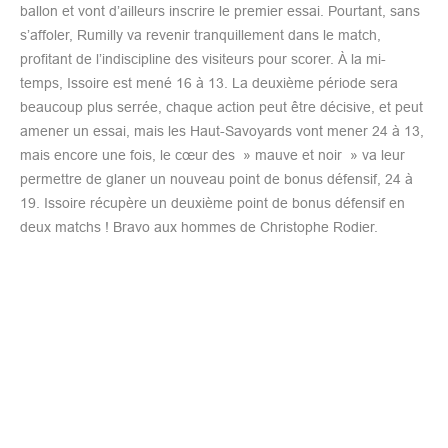
ballon et vont d’ailleurs inscrire le premier essai. Pourtant, sans
s’affoler, Rumilly va revenir tranquillement dans le match,
profitant de l’indiscipline des visiteurs pour scorer. À la mi-
temps, Issoire est mené 16 à 13. La deuxième période sera
beaucoup plus serrée, chaque action peut être décisive, et peut
amener un essai, mais les Haut-Savoyards vont mener 24 à 13,
mais encore une fois, le cœur des » mauve et noir » va leur
permettre de glaner un nouveau point de bonus défensif, 24 à
19. Issoire récupère un deuxième point de bonus défensif en
deux matchs ! Bravo aux hommes de Christophe Rodier.