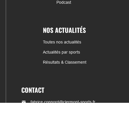
Podcast
NOS ACTUALITÉS
Toutes nos actualités
Actualités par sports
Résultats & Classement
CONTACT
fabrice.connord@clermont-sports.fr
06 41 47 77 78
17 Avenue de Russie, 63140 Châtel-Guyon