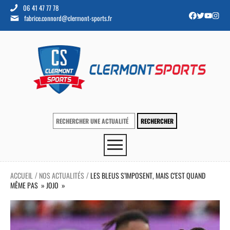
06 41 47 77 78
fabrice.connord@clermont-sports.fr
ACCUEIL
NOS ACTUALITÉS
LES BLEUS S’IMPOSENT, MAIS C’EST QUAND
/
/
MÊME PAS » JOJO »