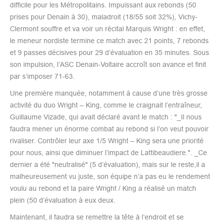
difficile pour les Métropolitains. Impuissant aux rebonds (50
prises pour Denain à 30), maladroit (18/55 soit 32%), Vichy-
Clermont souffre et va voir un récital Marquis Wright : en effet,
le meneur nordiste termine ce match avec 21 points, 7 rebonds
et 9 passes décisives pour 29 d’évaluation en 35 minutes. Sous
son impulsion, l’ASC Denain-Voltaire accroît son avance et finit
par s’imposer 71-63.
Une première manquée, notamment à cause d’une très grosse
activité du duo Wright – King, comme le craignait l’entraîneur,
Guillaume Vizade, qui avait déclaré avant le match : "_Il nous
faudra mener un énorme combat au rebond si l’on veut pouvoir
rivaliser. Contrôler leur axe 1/5 Wright – King sera une priorité
pour nous, ainsi que diminuer l’impact de Lattibeaudiere.". _Ce
dernier a été "neutralisé" (5 d’évaluation), mais sur le reste,il a
malheureusement vu juste, son équipe n’a pas eu le rendement
voulu au rebond et la paire Wright / King a réalisé un match
plein (50 d’évaluation à eux deux.
Maintenant, il faudra se remettre la tête à l’endroit et se