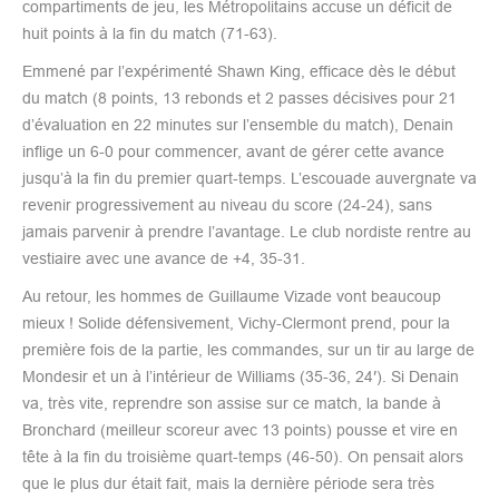
compartiments de jeu, les Métropolitains accuse un déficit de
huit points à la fin du match (71-63).
Emmené par l’expérimenté Shawn King, efficace dès le début
du match (8 points, 13 rebonds et 2 passes décisives pour 21
d’évaluation en 22 minutes sur l’ensemble du match), Denain
inflige un 6-0 pour commencer, avant de gérer cette avance
jusqu’à la fin du premier quart-temps. L’escouade auvergnate va
revenir progressivement au niveau du score (24-24), sans
jamais parvenir à prendre l’avantage. Le club nordiste rentre au
vestiaire avec une avance de +4, 35-31.
Au retour, les hommes de Guillaume Vizade vont beaucoup
mieux ! Solide défensivement, Vichy-Clermont prend, pour la
première fois de la partie, les commandes, sur un tir au large de
Mondesir et un à l’intérieur de Williams (35-36, 24′). Si Denain
va, très vite, reprendre son assise sur ce match, la bande à
Bronchard (meilleur scoreur avec 13 points) pousse et vire en
tête à la fin du troisième quart-temps (46-50). On pensait alors
que le plus dur était fait, mais la dernière période sera très