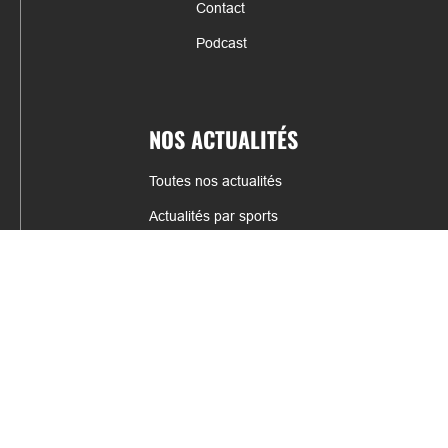
Contact
Podcast
NOS ACTUALITÉS
Toutes nos actualités
Actualités par sports
Résultats & Classement
CONTACT
fabrice.connord@clermont-sports.fr
06 41 47 77 78