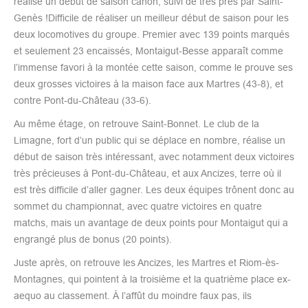
réalise un début de saison canon, suivi de très près par Saint-
Genès !Difficile de réaliser un meilleur début de saison pour les
deux locomotives du groupe. Premier avec 139 points marqués
et seulement 23 encaissés, Montaigut-Besse apparaît comme
l’immense favori à la montée cette saison, comme le prouve ses
deux grosses victoires à la maison face aux Martres (43-8), et
contre Pont-du-Château (33-6).
Au même étage, on retrouve Saint-Bonnet. Le club de la
Limagne, fort d’un public qui se déplace en nombre, réalise un
début de saison très intéressant, avec notamment deux victoires
très précieuses à Pont-du-Château, et aux Ancizes, terre où il
est très difficile d’aller gagner. Les deux équipes trônent donc au
sommet du championnat, avec quatre victoires en quatre
matchs, mais un avantage de deux points pour Montaigut qui a
engrangé plus de bonus (20 points).
Juste après, on retrouve les Ancizes, les Martres et Riom-ès-
Montagnes, qui pointent à la troisième et la quatrième place ex-
aequo au classement. À l’affût du moindre faux pas, ils