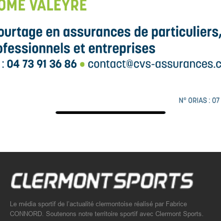
Le média sportif de l’actualité clermontoise réalisé par Fabrice
CONNORD. Soutenons notre territoire sportif avec Clermont Sports.