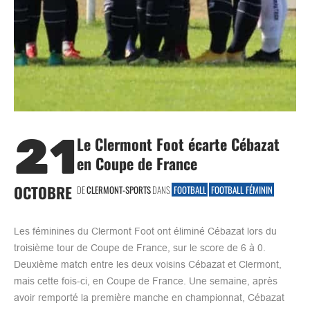
21
Le Clermont Foot écarte Cébazat
en Coupe de France
OCTOBRE
DE
CLERMONT-SPORTS
DANS
FOOTBALL
FOOTBALL FÉMININ
Les féminines du Clermont Foot ont éliminé Cébazat lors du
troisième tour de Coupe de France, sur le score de 6 à 0.
Deuxième match entre les deux voisins Cébazat et Clermont,
mais cette fois-ci, en Coupe de France. Une semaine, après
avoir remporté la première manche en championnat, Cébazat