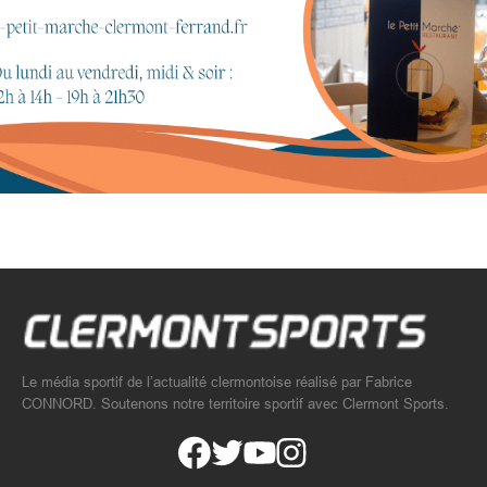
Le média sportif de l’actualité clermontoise réalisé par Fabrice
CONNORD. Soutenons notre territoire sportif avec Clermont Sports.