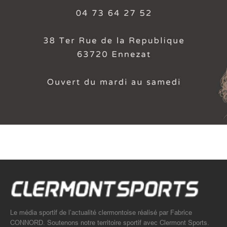
Le média sportif de l’actualité clermontoise réalisé par Fabrice
CONNORD. Soutenons notre territoire sportif avec Clermont Sports.