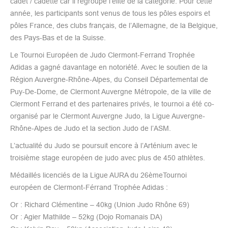
cadet / cadette car il regroupe l’élite de la catégorie. Pour cette
année, les participants sont venus de tous les pôles espoirs et
pôles France, des clubs français, de l’Allemagne, de la Belgique,
des Pays-Bas et de la Suisse.
Le Tournoi Européen de Judo Clermont-Ferrand Trophée
Adidas a gagné davantage en notoriété. Avec le soutien de la
Région Auvergne-Rhône-Alpes, du Conseil Départemental de
Puy-De-Dome, de Clermont Auvergne Métropole, de la ville de
Clermont Ferrand et des partenaires privés, le tournoi a été co-
organisé par le Clermont Auvergne Judo, la Ligue Auvergne-
Rhône-Alpes de Judo et la section Judo de l’ASM.
L’actualité du Judo se poursuit encore à l’Arténium avec le
troisième stage européen de judo avec plus de 450 athlètes.
Médaillés licenciés de la Ligue AURA du 26èmeTournoi
européen de Clermont-Férrand Trophée Adidas :
Or : Richard Clémentine – 40kg (Union Judo Rhône 69)
Or : Agier Mathilde – 52kg (Dojo Romanais DA)