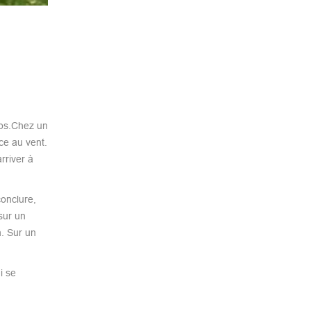
mps.Chez un
ce au vent.
rriver à
onclure,
sur un
n. Sur un
i se