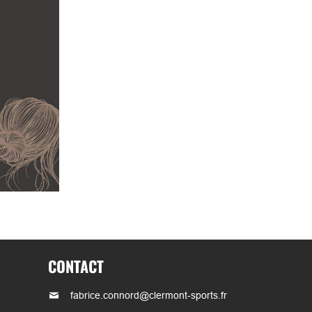
CONTACT
fabrice.connord@clermont-sports.fr