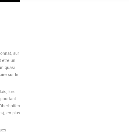
onnat, sur
t être un
an quasi
ire sur le
is, lors
 pourtant
-Oberhoffen
ts), en plus
sses