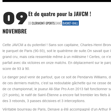
09
Et de quatre pour la JAVCM !
DE
CLERMONT-SPORTS
DANS
BASKET-BALL
NOVEMBRE
Cette JAVCM a du potentiel ! Sans son capitaine, Charles-Henri Bro
le parquet de Paris (90-93), soit le quatrième de suite.On savait qu
grand cru, mais cela ressemble même à un millésime ! Certes, ce n’es
parfait avec dix victoires en onze matchs. En déplacement sur le par
score de 93 à 90.
Le danger peut venir de partout, que ce soit de Pendarvis Williams
de ces derniers matchs, c’est sa redoutable gâchette qui ne cesse de 
de ce championnat, le joueur All-Star Pro A en 2013 fait fonctionner
(21 points), le natif de Saint-Étienne a encore fait trembler les filets à
des 3 rebonds, 3 passes décisives et 3 interceptions.
Véritable bourreau de Paris, Denave a été accompagné d’un Arthur Ro