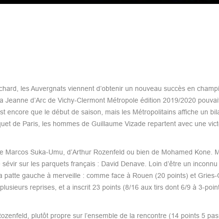
nchard, les Auvergnats viennent d’obtenir un nouveau succès en champi
e la Jeanne d’Arc de Vichy-Clermont Métropole édition 2019/2020 pouvai
t encore que le début de saison, mais les Métropolitains affiche un bil
quet de Paris, les hommes de Guillaume Vizade repartent avec une victo
, de Marcos Suka-Umu, d’Arthur Rozenfeld ou bien de Mohamed Kone. Ma
sévir sur les parquets français : David Denave. Loin d’être un inconnu
 sa patte gauche à merveille : comme face à Rouen (20 points) et Gries
 plusieurs reprises, et a inscrit 23 points (8/16 aux tirs dont 6/9 à 3-poin
zenfeld, plutôt propre sur l’ensemble de la rencontre (14 points 5 pa