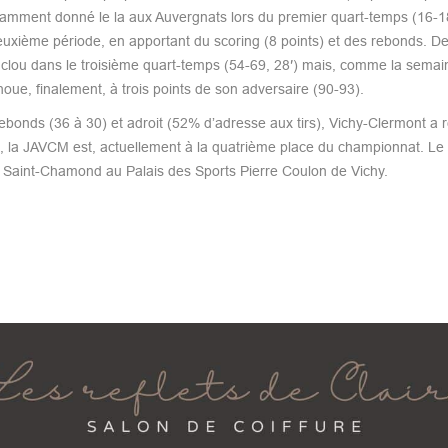
otamment donné le la aux Auvergnats lors du premier quart-temps (16-18
uxième période, en apportant du scoring (8 points) et des rebonds. De
 clou dans le troisième quart-temps (54-69, 28′) mais, comme la semai
houe, finalement, à trois points de son adversaire (90-93).
ebonds (36 à 30) et adroit (52% d’adresse aux tirs), Vichy-Clermont a r
o B, la JAVCM est, actuellement à la quatrième place du championnat. Le
e Saint-Chamond au Palais des Sports Pierre Coulon de Vichy.