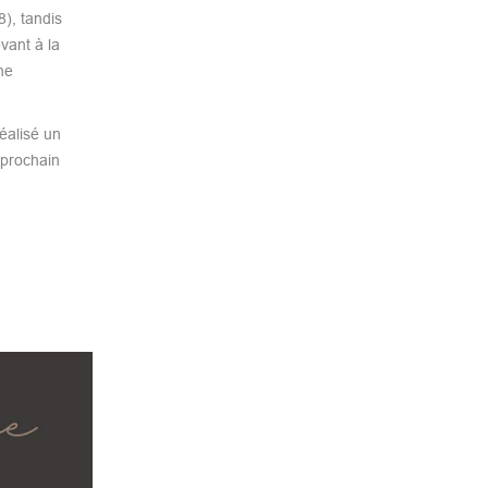
), tandis
vant à la
ne
éalisé un
 prochain