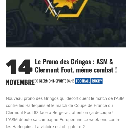
14
Le Prono des Gringos : ASM &
Clermont Foot, même combat !
NOVEMBRE
DE
CLERMONT-SPORTS
DANS
FOOTBALL
RUGBY
Nouveau prono des Gringos qui décortiquent le match de l’ASM
contre les Harlequins et le match de Coupe de France du
Clermont Foot 63 face à Bergerac, attention ça découpe !
L’ASM débute sa campagne Européenne ce week-end contre
les Harlequins. La victoire est obligatoire ?