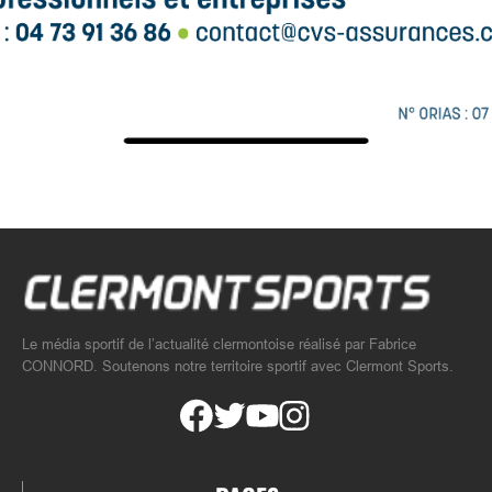
Le média sportif de l’actualité clermontoise réalisé par Fabrice
CONNORD. Soutenons notre territoire sportif avec Clermont Sports.