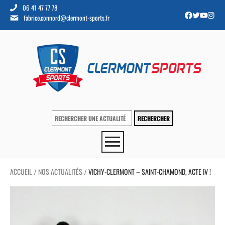
06 41 47 77 78
fabrice.connord@clermont-sports.fr
ACCUEIL
NOS ACTUALITÉS
VICHY-CLERMONT – SAINT-CHAMOND, ACTE IV !
/
/