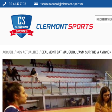
06 41 47 77 78
fabrice.connord@clermont-sports.fr
ACCUEIL
NOS ACTUALITÉS
BEAUMONT BAT MAUGUIO, L’ASM SURPRIS À AVIGNON
/
/