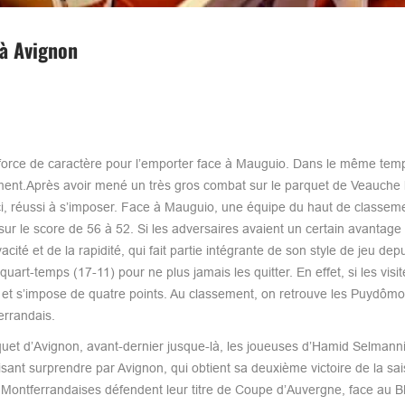
 à Avignon
force de caractère pour l’emporter face à Mauguio. Dans le même temp
ement.Après avoir mené un très gros combat sur le parquet de Veauche
s-ci, réussi à s’imposer. Face à Mauguio, une équipe du haut de classeme
sur le score de 56 à 52. Si les adversaires avaient un certain avantage
cité et de la rapidité, qui fait partie intégrante de son style de jeu dep
art-temps (17-11) pour ne plus jamais les quitter. En effet, si les visi
et s’impose de quatre points. Au classement, on retrouve les Puydômoi
errandais.
rquet d’Avignon, avant-dernier jusque-là, les joueuses d’Hamid Selmanni
isant surprendre par Avignon, qui obtient sa deuxième victoire de la sa
 Montferrandaises défendent leur titre de Coupe d’Auvergne, face au 