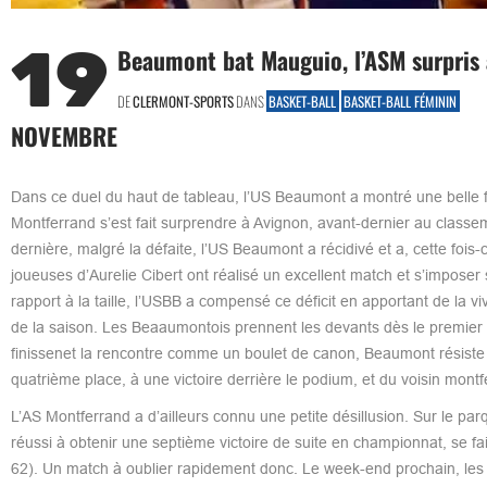
19
Beaumont bat Mauguio, l’ASM surpris
DE
CLERMONT-SPORTS
DANS
BASKET-BALL
BASKET-BALL FÉMININ
NOVEMBRE
Dans ce duel du haut de tableau, l’US Beaumont a montré une belle 
Montferrand s’est fait surprendre à Avignon, avant-dernier au class
dernière, malgré la défaite, l’US Beaumont a récidivé et a, cette foi
joueuses d’Aurelie Cibert ont réalisé un excellent match et s’imposer 
rapport à la taille, l’USBB a compensé ce déficit en apportant de la viva
de la saison. Les Beaaumontois prennent les devants dès le premier qu
finissenet la rencontre comme un boulet de canon, Beaumont résiste 
quatrième place, à une victoire derrière le podium, et du voisin montf
L’AS Montferrand a d’ailleurs connu une petite désillusion. Sur le pa
réussi à obtenir une septième victoire de suite en championnat, se fa
62). Un match à oublier rapidement donc. Le week-end prochain, les