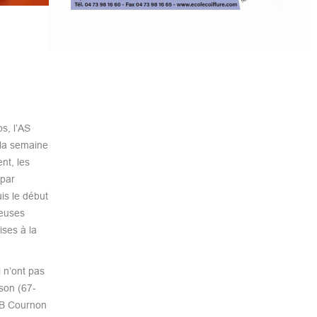
s, l’AS
 la semaine
nt, les
 par
uis le début
teuses
ses à la
 n’ont pas
ison (67-
BB Cournon