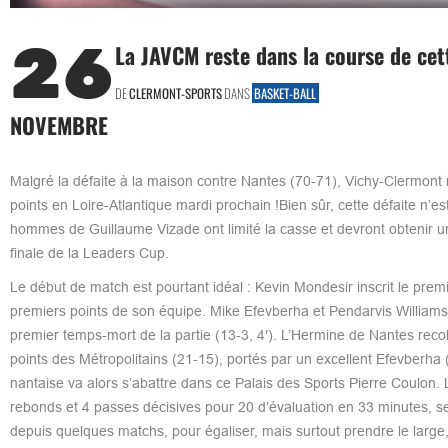
26
La JAVCM reste dans la course de cet
DE
CLERMONT-SPORTS
DANS
BASKET-BALL
NOVEMBRE
Malgré la défaite à la maison contre Nantes (70-71), Vichy-Clermont n
points en Loire-Atlantique mardi prochain !Bien sûr, cette défaite n’e
hommes de Guillaume Vizade ont limité la casse et devront obtenir un
finale de la Leaders Cup.
Le début de match est pourtant idéal : Kevin Mondesir inscrit le premi
premiers points de son équipe. Mike Efevberha et Pendarvis Williams aj
premier temps-mort de la partie (13-3, 4′). L’Hermine de Nantes recoll
points des Métropolitains (21-15), portés par un excellent Efevberha
nantaise va alors s’abattre dans ce Palais des Sports Pierre Coulon.
rebonds et 4 passes décisives pour 20 d’évaluation en 33 minutes, s
depuis quelques matchs, pour égaliser, mais surtout prendre le large