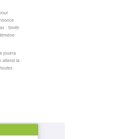
 pour
’annonce
as : Smith
e démène
e jouera
 attend la
 toutes