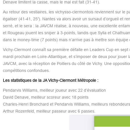
Denave limitent la casse, mais le mal est fait (31-41).
Au retour des vestiaires, les vichysso-clermontois reviennent sur le 
égaliser (41-41, 25′). Nantes va alors avoir un sursaut d’orgueil et r
serré, et le sera : la JAVCM réalise, à nouveau, une excellente entam
et Rougeau jouent les sniper à 3-points, tandis que Sylla et Chathua
dans le money-time (7 points) mais n’arrive pas à mettre son équipe d
Vichy-Clermont connaît sa première défaite en Leaders Cup en sept re
mardi prochain en Loire-Atlantique, et s’imposer de deux pour jouer 
JAVCM, avec la réception de Poitiers du côté de Vichy. Une opposition
compétitions confondues.
Les statistiques de la JA Vichy-Clermont Métropole :
Pendarvis Williams, meilleur joueur avec 22 d’évaluation
David Denave, meilleur scoreur avec 18 points
Charles-Henri Bronchard et Pendarvis Williams, meilleurs rebondeurs
Arthur Rozenfeld, meilleur passeur avec 6 passes.