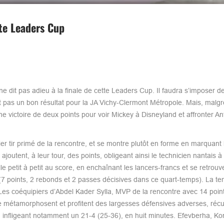
te Leaders Cup
e dit pas adieu à la finale de cette Leaders Cup. Il faudra s’imposer d
st pas un bon résultat pour la JA Vichy-Clermont Métropole. Mais, malgré
e victoire de deux points pour voir Mickey à Disneyland et affronter An
er tir primé de la rencontre, et se montre plutôt en forme en marquant l
outent, à leur tour, des points, obligeant ainsi le technicien nantais à
e petit à petit au score, en enchaînant les lancers-francs et se retrouve
 (7 points, 2 rebonds et 2 passes décisives dans ce quart-temps). La t
 Les coéquipiers d’Abdel Kader Sylla, MVP de la rencontre avec 14 point
e métamorphosent et profitent des largesses défensives adverses, réc
, infligeant notamment un 21-4 (25-36), en huit minutes. Efevberha, Ko