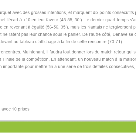
parquet avec des grosses intentions, et marquent dix points consécutifs
emet l’écart à +10 en leur faveur (45-55, 30′). Le dernier quart-temps s
e en revenant à égalité (56-56, 35′), mais les Nantais ne tergiversent p
nt ne ratent pas leur chance sous le panier. De l’autre côté, Denave s
evant au tableau d’affichage à la fin de cette rencontre (70-71).
ncontres. Maintenant, il faudra tout donner lors du match retour qui s
la Finale de la compétition. En attendant, un nouveau match à la maison
 importante pour mettre fin à une série de trois défaites consécutives,
 avec 10 prises