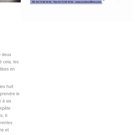
e deux
 cela, les
tibes en
es huit
 prendre le
 à six
empête
s, 6
urentes
ne et