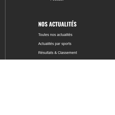
NOS ACTUALITÉS
Toutes nos actualités
Actualités par sports
Résultats & Classement
CONTACT
fabrice.connord@clermont-sports.fr
06 41 47 77 78
17 Avenue de Russie, 63140 Châtel-Guyon
Mentions légales – C.G.U