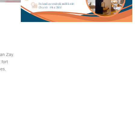
ean Zay.
fort
es,