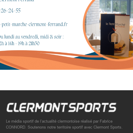
Le média sportif de l’actualité clermontoise réalisé par Fabrice
CONNORD. Soutenons notre territoire sportif avec Clermont Sports.