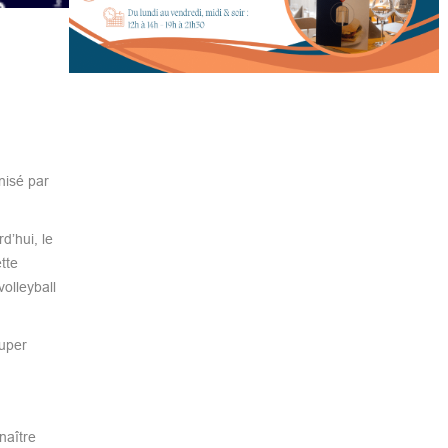
nisé par
d’hui, le
tte
volleyball
Super
naître