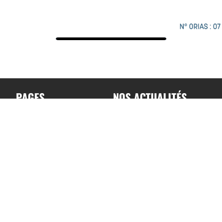
PAGES
NOS ACTUALITÉS
Accueil
Toutes nos actualités
A propos
Actualités par sports
Contact
Résultats & Classement
Podcast
Mentions légales –