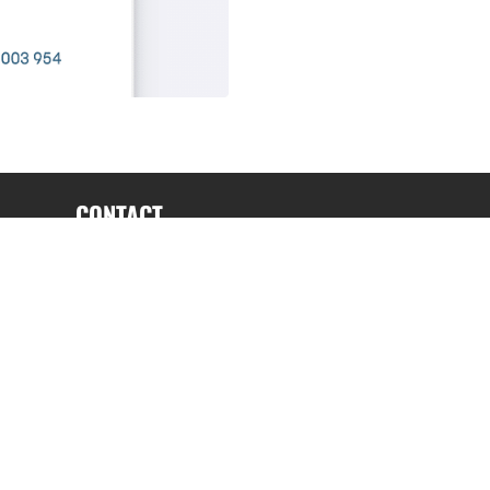
CONTACT
fabrice.connord@clermont-sports.fr
06 41 47 77 78
17 Avenue de Russie, 63140 Châtel-Guyon
 C.G.U
C.G.V.
Espace annonceur
Gestion des cookies