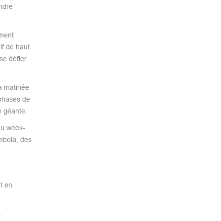
indre
mment
if de haut
se défier
la matinée
 phases de
e géante.
du week-
ombola, des
t en
.