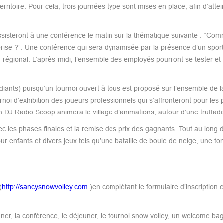
rritoire. Pour cela, trois journées type sont mises en place, afin d’atte
sisteront à une conférence le matin sur la thématique suivante : “Co
eprise ?”. Une conférence qui sera dynamisée par la présence d’un sport
n régional. L’après-midi, l’ensemble des employés pourront se tester et 
diants) puisqu’un tournoi ouvert à tous est proposé sur l’ensemble de 
urnoi d’exhibition des joueurs professionnels qui s’affronteront pour les
’un DJ Radio Scoop animera le village d’animations, autour d’une truffad
ec les phases finales et la remise des prix des gagnants. Tout au long 
ur enfants et divers jeux tels qu’une bataille de boule de neige, une t
(
http://sancysnowvolley.com
)en complétant le formulaire d’inscription e
ner, la conférence, le déjeuner, le tournoi snow volley, un welcome bag