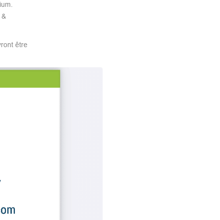
dium.
 &
ront être